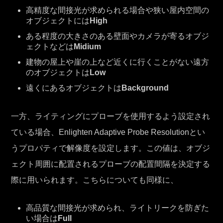
高精度な間接光が求められる場合や狭い屋内空間の
オブジェクトには
High
ある程度の大きさのある壁面やカメラが寄るオブジ
ェクトなどは
Midium
建物の屋上や崖の上など近くに行くことがない遠方
のオブジェクトは
Low
遠くにあるオブジェクトは
Background
一方、ライティングにプローブを使用するよう設定され
ている場合、Enlighten Adaptive Probe Resolutionとい
うプロパティで解像度を設定します。この値は、オブジ
ェクト周囲に配置されるプローブの配置間隔を決定する
際に用いられます。こちらについても同様に、
高品質な間接光が求められ、ライトリークを防ぎた
い場合は
Full