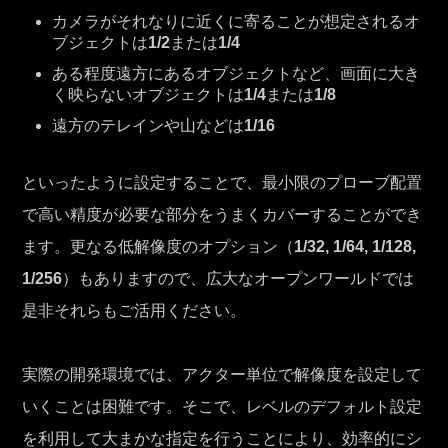
カメラがそれなりに近くに寄ることが想定されるオ
ブジェクトは
1/2
または
1/4
ある程度遠方にあるオブジェクトなど、画面に大き
く映らないオブジェクトは
1/4
または
1/8
遠方のテレインや山などは
1/16
といったように設定することで、最小限のプローブ配置
で高い精度が必要な部分をうまくカバーすることができ
ます。更なる低解像度のオプション（
1/32, 1/64, 1/128,
1/256
）もありますので、広大なオープンワールドでは
是非それらもご活用ください。
実際の開発環境では、アクター単位で解像度を設定して
いくことは困難です。そこで、レベルのデフォルト設定
を利用して大まかな指定を行うことにより、効率的にシ