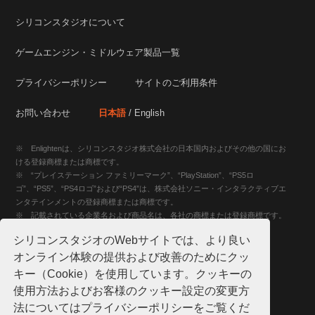
シリコンスタジオについて
ゲームエンジン・ミドルウェア製品一覧
プライバシーポリシー
サイトのご利用条件
お問い合わせ
日本語
/ English
※ Enlightenは、シリコンスタジオ株式会社の日本国内およびその他の国にお
ける登録商標または商標です。
※ “プレイステーション ファミリーマーク”、“PlayStation”、“PS5ロ
ゴ”、“PS5”、“PS4ロゴ”および“PS4”は、株式会社ソニー・インタラクティブエ
ンタテインメントの登録商標または商標です。
※ 記載されている企業名および商品名は、各社の商標または登録商標です。
シリコンスタジオのWebサイトでは、より良い
オンライン体験の提供および改善のためにクッ
キー（Cookie）を使用しています。クッキーの
使用方法およびお客様のクッキー設定の変更方
法についてはプライバシーポリシーをご覧くだ