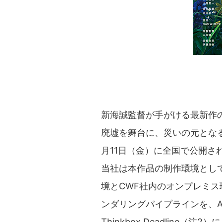
新海誠監督が手がける最新作
廃墟を舞台に、災いの元となる
月11日（金）に全国で公開さ
当社は本作品の制作環境として
境とCWF社内のオンプレミ
ンダリングパイプラインを、Amaz
Thinkbox Deadline（注