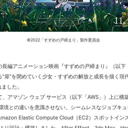
©2022「すずめの戸締まり」製作委員会
の長編アニメーション映画『すずめの戸締まり』（以下
“扉”を閉めていく少女・すずめの解放と成長を描く現代の
れました。
、アマゾン ウェブ サービス（以下「AWS」）上に構
ス環境との違いを意識させない、シームレスなジョブキュ
on Elastic Compute Cloud（EC2）スポット
2）により設計・構築しました。After Effect、3ds Max