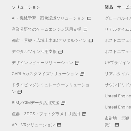
ソリューション
製品・サービ
AI・機械学習・画像認識ソリューション
グローバルイルミ
産業分野でのゲームエンジン活用支援
リアルタイムレ
都市・景観・広域土木3Dデジタルツイン
ポストエフェク
デジタルツイン活用支援
ポストエフェク
デザインレビューソリューション
UEプラグイン 
CARLAカスタマイズソリューション
リアルタイム 3D
ドライビングシミュレーターソリューショ
サウンドミドル
ン
Unreal En
BIM／CIMデータ活用支援
Unreal En
点群・3DGS・フォトグラメトリ活用
市街地・景観
AR・VRソリューション
識）