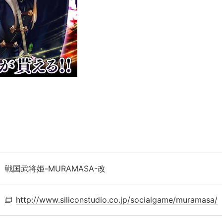
戦国武将姫-MURAMASA-改
http://www.siliconstudio.co.jp/socialgame/muramasa/