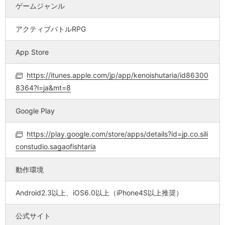
ゲームジャンル
アクティブバトルRPG
App Store
https://itunes.apple.com/jp/app/kenoishutaria/id86300
8364?l=ja&mt=8
Google Play
https://play.google.com/store/apps/details?id=jp.co.sili
constudio.sagaofishtaria
動作環境
Android2.3以上、iOS6.0以上（iPhone4S以上推奨）
公式サイト