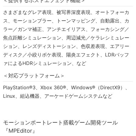
＜提供するポストエフェクト機能＞
さまざまなグレア表現、被写界深度表現、オートフォーカ
ス、モーションブラー、トーンマッピング、自動露出、カ
ラー／ガンマ補正、アンチエイリアス、フォーカシング／
焦点距離シミュレーション、周辺減光／ケラレシミュレー
ション、レンズディストーション、色収差表現、エアリー
ディスク／小絞りボケ表現、陽炎エフェクト、LDRバッフ
ァによるHDRシミュレーション、など
＜対応プラットフォーム＞
PlayStation®3、Xbox 360®、Windows®（DirectX9）、
Linux、組込機器、アーケードゲームシステムなど
モーションポートレート搭載ゲーム開発ツール
『MPEditor』