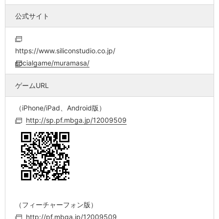
公式サイト
https://www.siliconstudio.co.jp/
socialgame/muramasa/
ゲームURL
（iPhone/iPad、Android版）
http://sp.pf.mbga.jp/12009509
（フィーチャーフォン版）
http://pf.mbga.jp/12009509