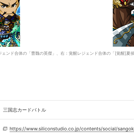
ェンド合体の「曹魏の英傑」、右：覚醒レジェンド合体の「[覚醒]夏侯惇(ｶ
三国志カードバトル
https://www.siliconstudio.co.jp/
contents/social/sangok