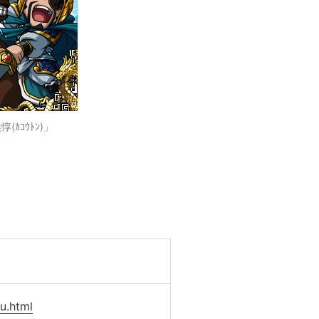
ｺｳﾄﾝ)」
u.html