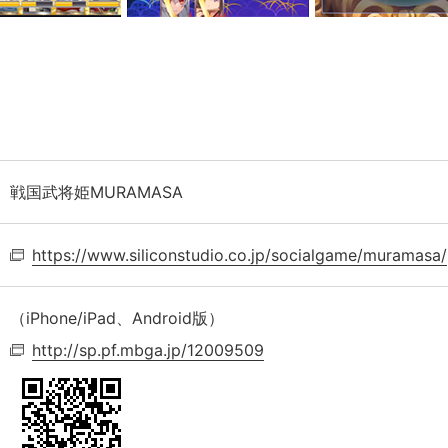
戦国武将姫MURAMASA
https://www.siliconstudio.co.jp/
socialgame/muramasa/
（iPhone/iPad、Android版）
http://sp.pf.mbga.jp/12009509