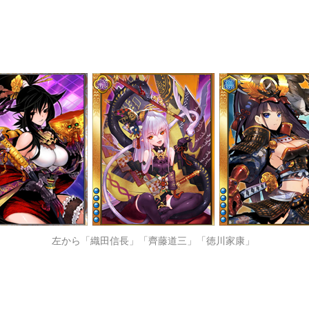
左から「織田信長」「齊藤道三」「徳川家康」